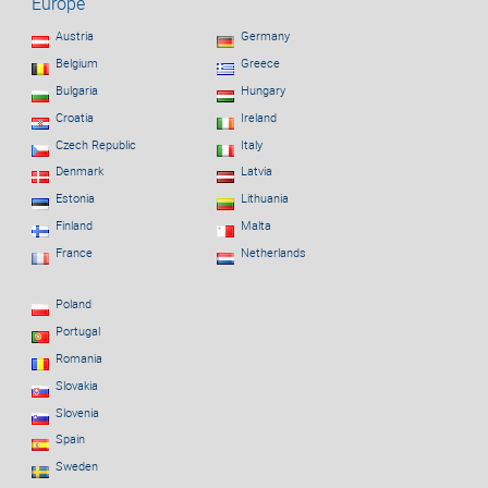
Europe
Austria
Germany
Belgium
Greece
Bulgaria
Hungary
Croatia
Ireland
Czech Republic
Italy
Denmark
Latvia
Estonia
Lithuania
Finland
Malta
France
Netherlands
Poland
Portugal
Romania
Slovakia
Slovenia
Spain
Sweden